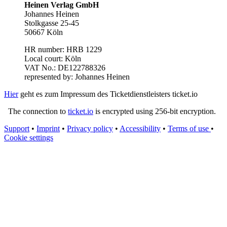
Heinen Verlag GmbH
Johannes Heinen
Stolkgasse 25-45
50667 Köln
HR number: HRB 1229
Local court: Köln
VAT No.: DE122788326
represented by: Johannes Heinen
Hier
geht es zum Impressum des Ticketdienstleisters ticket.io
The connection to
ticket.io
is encrypted using 256-bit encryption.
Support
•
Imprint
•
Privacy policy
•
Accessibility
•
Terms of use
•
Cookie settings