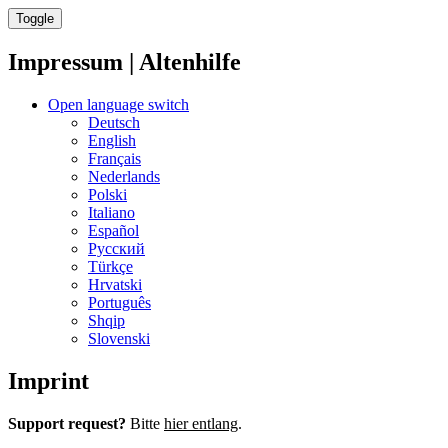
Toggle
Impressum | Altenhilfe
Open language switch
Deutsch
English
Français
Nederlands
Polski
Italiano
Español
Русский
Türkçe
Hrvatski
Português
Shqip
Slovenski
Imprint
Support request?
Bitte
hier entlang
.