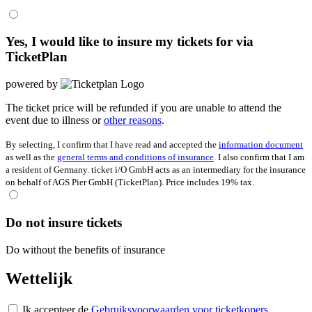
Yes, I would like to insure my tickets for
via
TicketPlan
powered by
The ticket price will be refunded if you are unable to attend the
event due to illness or
other reasons
.
By selecting, I confirm that I have read and accepted the
information document
as well as the
general terms and conditions of insurance
. I also confirm that I am
a resident of Germany. ticket i/O GmbH acts as an intermediary for the insurance
on behalf of AGS Pier GmbH (TicketPlan). Price includes 19% tax.
Do not insure tickets
Do without the benefits of insurance
Wettelijk
Ik accepteer de
Gebruiksvoorwaarden voor ticketkopers
.