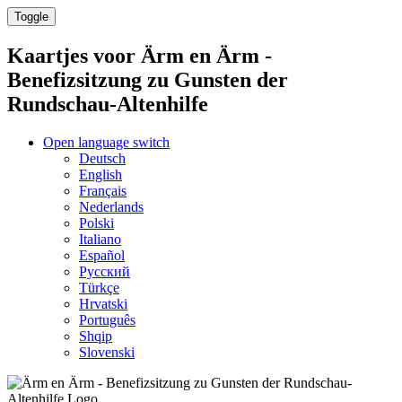
Toggle
Kaartjes voor
Ärm en Ärm -
Benefizsitzung zu Gunsten der
Rundschau-Altenhilfe
Open language switch
Deutsch
English
Français
Nederlands
Polski
Italiano
Español
Русский
Türkçe
Hrvatski
Português
Shqip
Slovenski